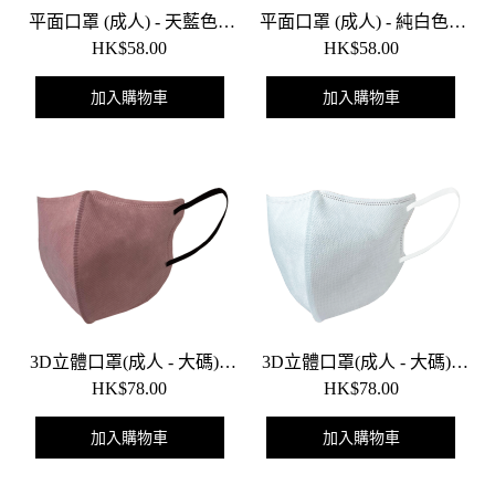
平面口罩 (成人) - 天藍色 *
平面口罩 (成人) - 純白色 *
非獨立包裝
HK$58.00
非獨立包裝
HK$58.00
加入購物車
加入購物車
3D立體口罩(成人 - 大碼) -
3D立體口罩(成人 - 大碼) -
HK$78.00
豆沙紅
HK$78.00
純白色
加入購物車
加入購物車